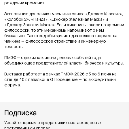
рождении времени».
Экспозицию дополняют часы в витринах: «Джокер Классик»,
«Колобок 2», «Панда», «Джокер Железная Маска» и
«Джокер Золотая Маска». Если живопись говорит о времени
философски, то эти механизмы напоминают о нём
буквально. Так стенд объединяет два полюса творчества
Чайкина — философское странствие и инженерную
точность.
ПМЭФ — одно из ключевых деловых событий года,
объединяющее представителей власти, бизнеса и культуры.
Выставка работает в рамках ПМЭФ-2026 с 3 по 6 июня на
стенде 40 в павильоне G. Посещение — по аккредитации
форума.
Подписка
Узнайте первым о предстоящих выставках,
новых
поступлениях и дропах.