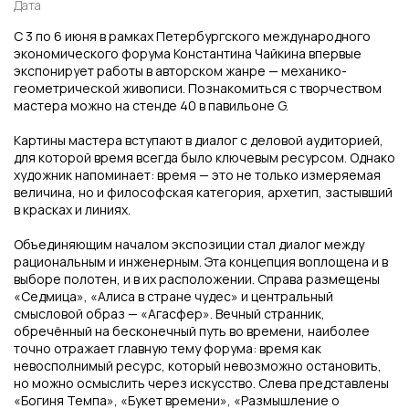
Дата
С 3 по 6 июня в рамках Петербургского международного
экономического форума Константина Чайкина впервые
экспонирует работы в авторском жанре — механико-
геометрической живописи. Познакомиться с творчеством
мастера можно на стенде 40 в павильоне G.
Картины мастера вступают в диалог с деловой аудиторией,
для которой время всегда было ключевым ресурсом. Однако
художник напоминает: время — это не только измеряемая
величина, но и философская категория, архетип, застывший
в красках и линиях.
Объединяющим началом экспозиции стал диалог между
рациональным и инженерным. Эта концепция воплощена и в
выборе полотен, и в их расположении. Справа размещены
«Седмица», «Алиса в стране чудес» и центральный
смысловой образ — «Агасфер». Вечный странник,
обречённый на бесконечный путь во времени, наиболее
точно отражает главную тему форума: время как
невосполнимый ресурс, который невозможно остановить,
но можно осмыслить через искусство. Слева представлены
«Богиня Темпа», «Букет времени», «Размышление о